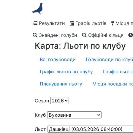
Результати
Графік льотів
Місця 
Знайдені голуби
Офіційні кільця
Карта: Льоти по клубу
Всі голубоводи
Голубоводи по клу
Графік льотів по клубу
Графік льоті
Планування льоту
Місця посадки п
Cезон
Клуб
Льот