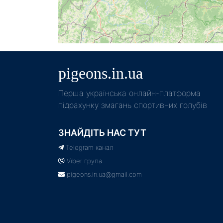
pigeons.in.ua
Пeрша українська онлайн-платформа
підрахунку змагань спортивних голубів
ЗНАЙДІТЬ НАС ТУТ
Telegram канал
Viber група
pigeons.in.ua@gmail.com