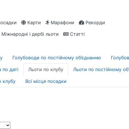
посадки
Карти
Марафони
Рекорди
Міжнародні і дербі льоти
Статті
бу
Голубоводи по постійному об’єднанню
Голубов
в по даті
Льоти по клубу
Льоти по постійному об
о клубу
Всі місця посадки