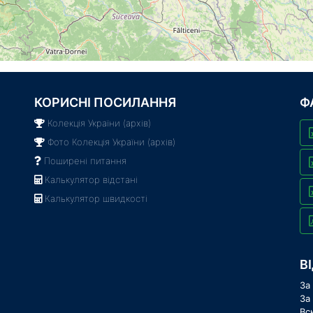
КОРИСНІ ПОСИЛАННЯ
Ф
Колекція України (архів)
Фото Колекція України (архів)
Поширені питання
Калькулятор відстані
Калькулятор швидкості
В
За
За
Вс