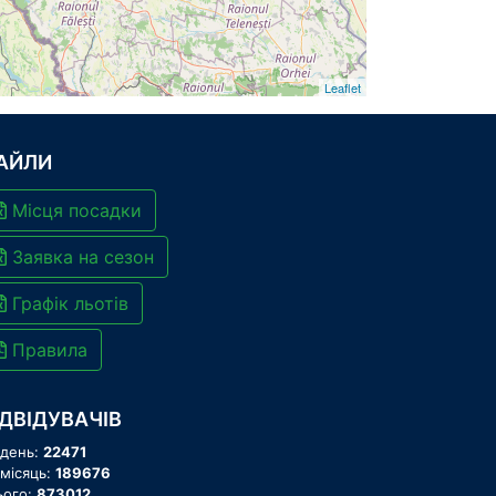
Leaflet
АЙЛИ
Місця посадки
Заявка на сезон
Графік льотів
Правила
ІДВІДУВАЧІВ
 день:
22471
 місяць:
189676
ього:
873012