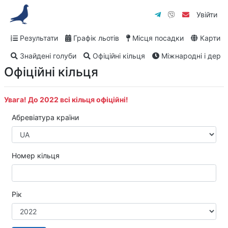
Увійти
Результати
Графік льотів
Місця посадки
Карти
Знайдені голуби
Офіційні кільця
Міжнародні і дербі
Офіційні кільця
Увага! До 2022 всі кільця офіційні!
Aбревіатура країни
Номер кільця
Рік