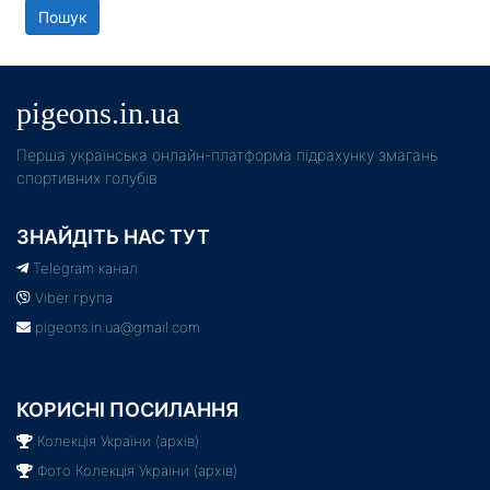
pigeons.in.ua
Пeрша українська онлайн-платформа підрахунку змагань
спортивних голубів
ЗНАЙДІТЬ НАС ТУТ
Telegram канал
Viber група
pigeons.in.ua@gmail.com
КОРИСНІ ПОСИЛАННЯ
Колекція України (архів)
Фото Колекція України (архів)