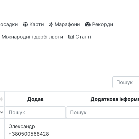
посадки
Карти
Марафони
Рекорди
Міжнародні і дербі льоти
Статті
Додав
Додаткова інформа
Олександр
+380500568428