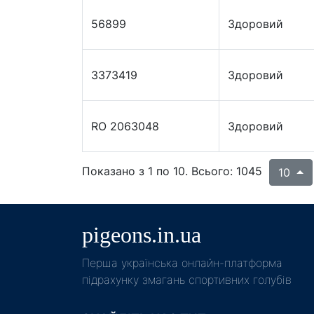
56899
Здоровий
3373419
Здоровий
RO 2063048
Здоровий
Показано з 1 по 10. Всього: 1045
10
pigeons.in.ua
Пeрша українська онлайн-платформа
підрахунку змагань спортивних голубів