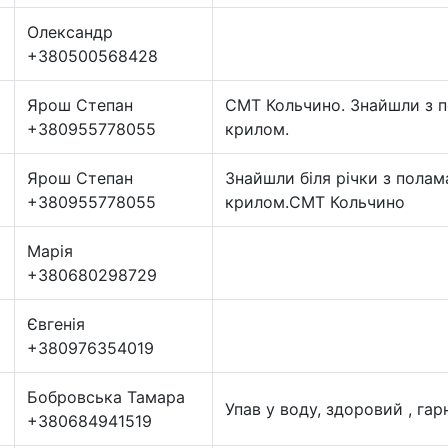
Олександр
+380500568428
Ярош Степан
СМТ Кольчино. Знайшли з 
+380955778055
крилом.
Ярош Степан
Знайшли біля річки з пола
+380955778055
крилом.СМТ Кольчино
Марія
+380680298729
Євгенія
+380976354019
Бобровська Тамара
Упав у воду, здоровий , гар
+380684941519