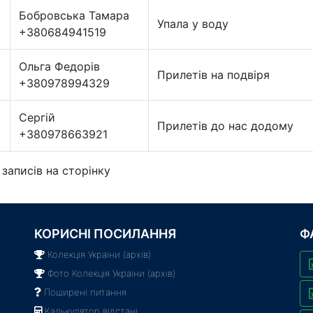
Бобровська Тамара
Упала у воду
+380684941519
Ольга Федорів
Прилетів на подвіря
+380978994329
Сергій
Прилетів до нас додому
+380978663921
записів на сторінку
КОРИСНІ ПОСИЛАННЯ
Ф
Колекція України (архів)
Фото Колекція України (архів)
Поширені питання
Калькулятор відстані