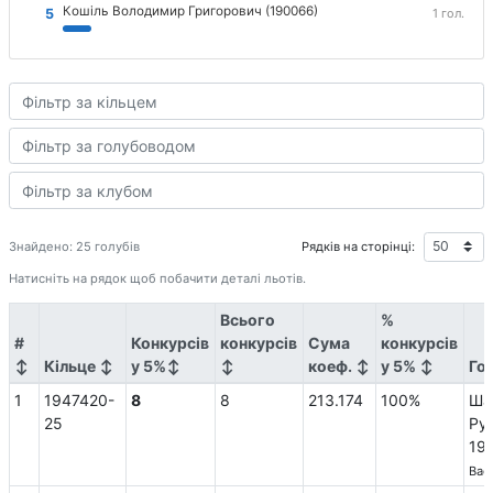
Кошіль Володимир Григорович (190066)
5
1 гол.
Рядків на сторінці:
Знайдено: 25 голубів
Натисніть на рядок щоб побачити деталі льотів.
Всього
%
#
Конкурсів
конкурсів
Сума
конкурсів
↕
Кільце ↕
у 5%↕
↕
коеф. ↕
у 5% ↕
Го
1
1947420-
8
8
213.174
100%
Ша
25
Рус
19
Вас