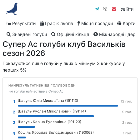
Увійти
Результати
Графік льотів
Місця посадки
Карти
Знайдені голуби
Офіційні кільця
Міжнародні і дербі
Супер Ас голуби
клуб Васильків
сезон 2026
Показуються лише голуби у яких є мінімум
3
конкурси у
перших 5%
НАЙРЕЗУЛЬТАТИВНІШІ ГОЛУБОВОДИ
чиї голуби найчастіше в Супер Ас
Шавуль Юлія Миколаївна (191113)
1
12 гол.
Шавуль Руслан Миколайович (191114)
2
9 гол.
Шавуль Каріна Русланівна (191123)
3
2 гол.
Кошіль Ярослав Володимирович (190068)
4
1 гол.