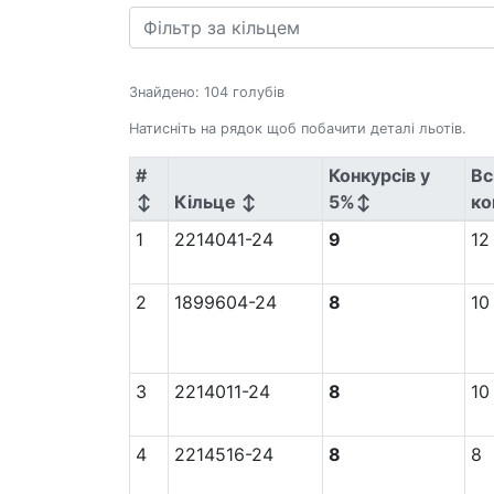
Знайдено: 104 голубів
Натисніть на рядок щоб побачити деталі льотів.
#
Конкурсів у
Вс
↕
Кільце ↕
5%↕
ко
1
2214041-24
9
12
2
1899604-24
8
10
3
2214011-24
8
10
4
2214516-24
8
8