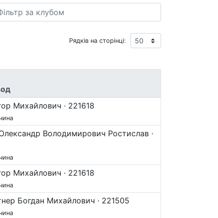
Рядків на сторінці:
вод
Ігор Михайлович · 221618
чина
Олександр Володимирович Ростислав ·
чина
Ігор Михайлович · 221618
чина
нер Богдан Михайлович · 221505
чина