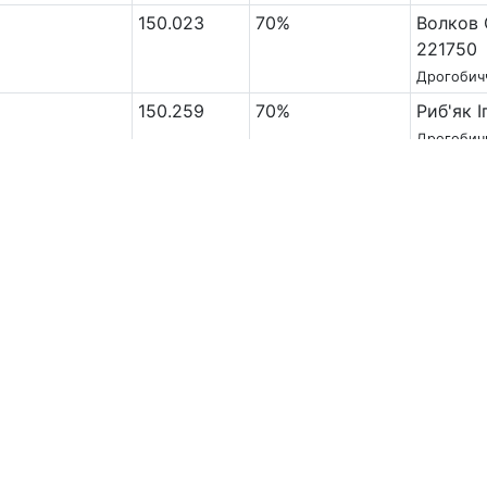
150.023
70%
Волков 
221750
Дрогобич
150.259
70%
Риб'як 
Дрогобич
159.229
63.64%
Грицик 
Дрогобич
221.588
77.78%
Грицик 
Дрогобич
119.452
50%
Риб'як 
Дрогобич
133.213
66.67%
Грицик 
Дрогобич
135.302
66.67%
Риб'як 
Дрогобич
142.061
66.67%
Риб'як 