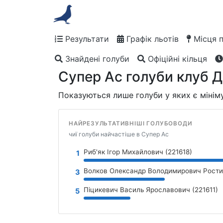
Результати
Графік льотів
Місця 
Знайдені голуби
Офіційні кільця
Супер Ас голуби
клуб 
Показуються лише голуби у яких є міні
НАЙРЕЗУЛЬТАТИВНІШІ ГОЛУБОВОДИ
чиї голуби найчастіше в Супер Ас
Риб'як Ігор Михайлович (221618)
1
Волков Олександр Володимирович Рости
3
Піцикевич Василь Ярославович (221611)
5