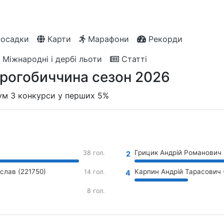
посадки
Карти
Марафони
Рекорди
Міжнародні і дербі льоти
Статті
Дрогобиччина
сезон 2026
мум
3
конкурси у перших 5%
Грицик Андрій Романович 
38 гол.
2
слав (221750)
Карпин Андрій Тарасович 
14 гол.
4
8 гол.