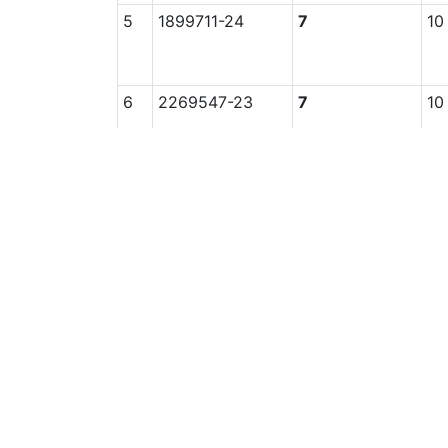
5
1899711-24
7
10
6
2269547-23
7
10
7
2218701-24
7
11
8
2218702-24
7
9
9
2214038-24
6
12
10
2289702-25
6
9
11
2269537-23
6
9
12
2269503-23
6
9