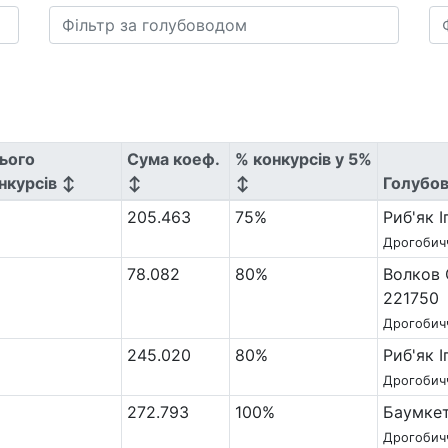
ього
Сума коеф.
% конкурсів у 5%
нкурсів ↕
↕
↕
Голубо
205.463
75%
Риб'як 
Дрогобич
78.082
80%
Волков 
221750
Дрогобич
245.020
80%
Риб'як 
Дрогобич
272.793
100%
Баумкет
Дрогобич