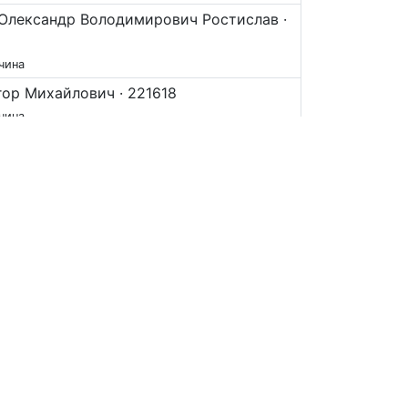
Олександр Володимирович Ростислав ·
чина
Ігор Михайлович · 221618
чина
Андрій Романович · 221541
чина
Андрій Романович · 221541
чина
Ігор Михайлович · 221618
чина
Андрій Романович · 221541
чина
Ігор Михайлович · 221618
чина
Ігор Михайлович · 221618