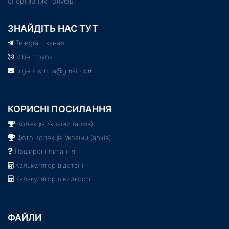
спортивних голубів
ЗНАЙДІТЬ НАС ТУТ
Telegram канал
Viber група
pigeons.in.ua@gmail.com
КОРИСНІ ПОСИЛАННЯ
Колекція України (архів)
Фото Колекція України (архів)
Поширені питання
Калькулятор відстані
Калькулятор швидкості
ФАЙЛИ