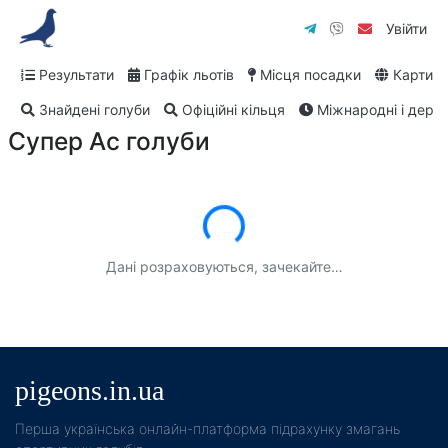
Увійти
Результати
Графік льотів
Місця посадки
Карти
Знайдені голуби
Офіційні кільця
Міжнародні і дербі
Супер Ас голуби
Завантаження...
Дані розраховуються, зачекайте…
pigeons.in.ua
Пeрша українська онлайн-платформа підрахунку змагань