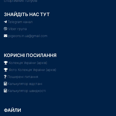
спортивних голубів
ЗНАЙДІТЬ НАС ТУТ
Telegram канал
Viber група
pigeons.in.ua@gmail.com
КОРИСНІ ПОСИЛАННЯ
Колекція України (архів)
Фото Колекція України (архів)
Поширені питання
Калькулятор відстані
Калькулятор швидкості
ФАЙЛИ