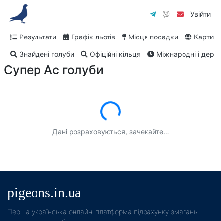
Увійти
Результати
Графік льотів
Місця посадки
Карти
Знайдені голуби
Офіційні кільця
Міжнародні і дербі
Супер Ас голуби
Завантаження...
Дані розраховуються, зачекайте…
pigeons.in.ua
Пeрша українська онлайн-платформа підрахунку змагань