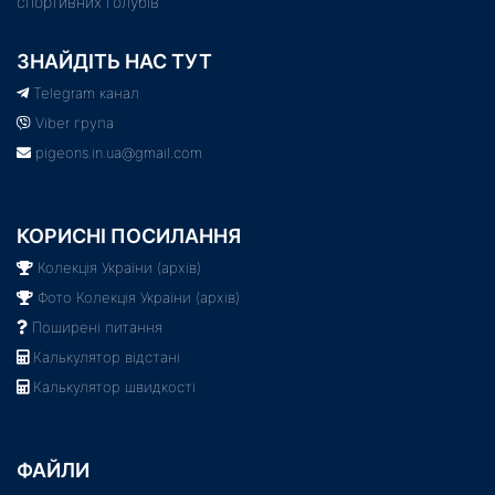
спортивних голубів
ЗНАЙДІТЬ НАС ТУТ
Telegram канал
Viber група
pigeons.in.ua@gmail.com
КОРИСНІ ПОСИЛАННЯ
Колекція України (архів)
Фото Колекція України (архів)
Поширені питання
Калькулятор відстані
Калькулятор швидкості
ФАЙЛИ