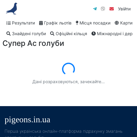
Увійти
Результати
Графік льотів
Місця посадки
Карти
Знайдені голуби
Офіційні кільця
Міжнародні і дербі
Супер Ас голуби
Завантаження...
Дані розраховуються, зачекайте…
pigeons.in.ua
Пeрша українська онлайн-платформа підрахунку змагань