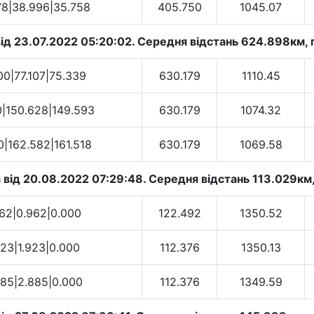
78|38.996|35.758
405.750
1045.07
д 23.07.2022 05:20:02. Cередня відстань 624.898км, г
00|77.107|75.339
630.179
1110.45
0|150.628|149.593
630.179
1074.32
0|162.582|161.518
630.179
1069.58
від 20.08.2022 07:29:48. Cередня відстань 113.029км,
962|0.962|0.000
122.492
1350.52
923|1.923|0.000
112.376
1350.13
885|2.885|0.000
112.376
1349.59