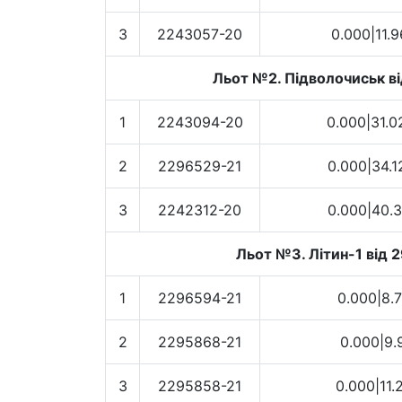
3
2243057-20
0.000|11.9
Льот №2. Підволочиськ ві
1
2243094-20
0.000|31.0
2
2296529-21
0.000|34.1
3
2242312-20
0.000|40.3
Льот №3. Літин-1 від 
1
2296594-21
0.000|8.
2
2295868-21
0.000|9.
3
2295858-21
0.000|11.