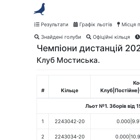
Результати
Графік льотів
Місця 
Знайдені голуби
Офіційні кільця
Чемпіони дистанцій 202
Клуб Мостиська.
Ко
#
Кільце
Клуб|Постійне
Льот №1. Зборів від 1
1
2243042-20
0.000|9.9
2
2243034-20
0.000|10.9