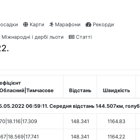
посадки
Карти
Марафони
Рекорди
Міжнародні і дербі льоти
Статті
2.
ефіцієнт
|Обласний|Тимчасове
Відстань
Швидкість
5.05.2022 06:59:11. Cередня відстань 144.507км, голуб
70|18.116|17.309
148.341
1164.83
67|18.569|17.741
148.341
1164.22