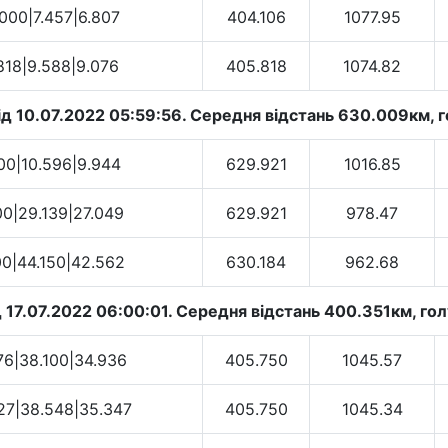
000|7.457|6.807
404.106
1077.95
818|9.588|9.076
405.818
1074.82
д 10.07.2022 05:59:56. Cередня відстань 630.009км, го
00|10.596|9.944
629.921
1016.85
00|29.139|27.049
629.921
978.47
00|44.150|42.562
630.184
962.68
 17.07.2022 06:00:01. Cередня відстань 400.351км, гол
76|38.100|34.936
405.750
1045.57
27|38.548|35.347
405.750
1045.34