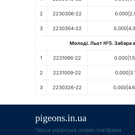
2
2230306-22
0.000|2.
3
2230304-22
0.000|4.
Молоді. Льот №5. Забара в
1
2231066-22
0.000|1.
2
2231009-22
0.000|3.
3
2230326-22
0.000|4.
pigeons.in.ua
Пeрша українська онлайн-платформа