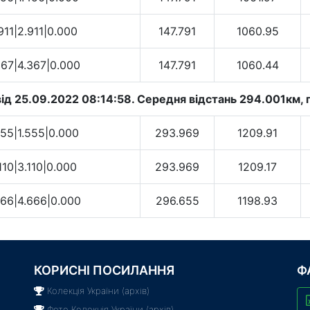
911|2.911|0.000
147.791
1060.95
367|4.367|0.000
147.791
1060.44
ід 25.09.2022 08:14:58. Cередня відстань 294.001км, г
555|1.555|0.000
293.969
1209.91
110|3.110|0.000
293.969
1209.17
666|4.666|0.000
296.655
1198.93
КОРИСНІ ПОСИЛАННЯ
Ф
Колекція України (архів)
Фото Колекція України (архів)