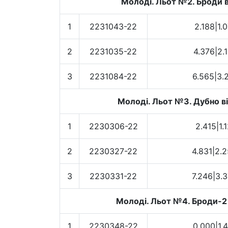
Молоді. Льот №2. Броди в
1
2231043-22
2.188|1.
2
2231035-22
4.376|2.
3
2231084-22
6.565|3.
Молоді. Льот №3. Дубно ві
1
2230306-22
2.415|1.
2
2230327-22
4.831|2.
3
2230331-22
7.246|3.
Молоді. Льот №4. Броди-2 в
1
2230348-22
0.000|1.