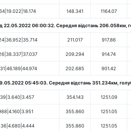
64|19.022|18.174
148.341
1164.07
д 22.05.2022 06:00:32. Cередня відстань 206.058км, го
24|36.952|35.714
211.017
917.86
26|38.337|37.037
209.294
914.74
31|46.189|44.974
202.685
901.42
29.05.2022 05:45:03. Cередня відстань 351.234км, голуб
739|3.640|3.457
354.143
1251.09
988|4.160|3.951
355.860
1251.05
236|4.680|4.444
355.860
1251.05