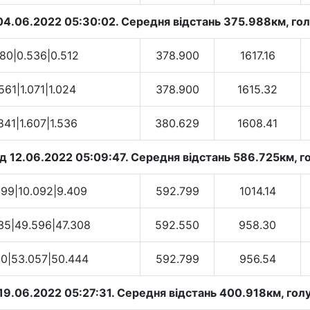
04.06.2022 05:30:02. Cередня відстань 375.988км, гол
280|0.536|0.512
378.900
1617.16
561|1.071|1.024
378.900
1615.32
841|1.607|1.536
380.629
1608.41
д 12.06.2022 05:09:47. Cередня відстань 586.725км, го
099|10.092|9.409
592.799
1014.14
35|49.596|47.308
592.550
958.30
60|53.057|50.444
592.799
956.54
19.06.2022 05:27:31. Cередня відстань 400.918км, голу