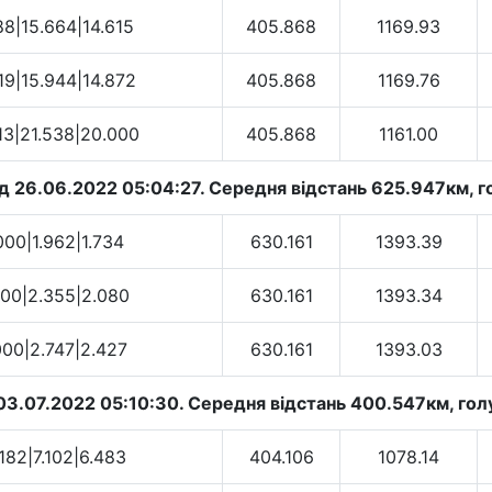
88|15.664|14.615
405.868
1169.93
19|15.944|14.872
405.868
1169.76
13|21.538|20.000
405.868
1161.00
д 26.06.2022 05:04:27. Cередня відстань 625.947км, го
000|1.962|1.734
630.161
1393.39
000|2.355|2.080
630.161
1393.34
000|2.747|2.427
630.161
1393.03
03.07.2022 05:10:30. Cередня відстань 400.547км, голу
182|7.102|6.483
404.106
1078.14