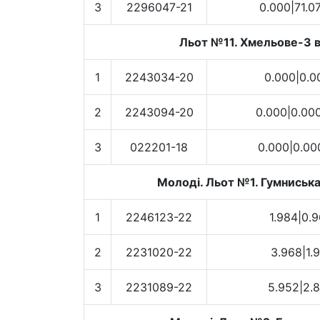
3
2296047-21
0.000|71.0
Льот №11. Хмельове-3 ві
1
2243034-20
0.000|0.0
2
2243094-20
0.000|0.00
3
022201-18
0.000|0.00
Молоді. Льот №1. Гумниська 
1
2246123-22
1.984|0.
2
2231020-22
3.968|1.
3
2231089-22
5.952|2.