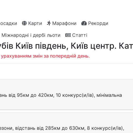
посадки
Карти
Марафони
Рекорди
Міжнародні і дербі льоти
Статті
бів Київ південь, Київ центр. Кат
 урахуванням змін за попередній день.
тань від 95км до 420км, 10 конкурс(и/ів), мінімальна
езони, відстань від 285км до 630км, 8 конкурс(и/ів),