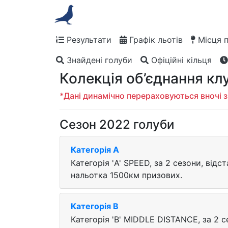
Результати
Графік льотів
Місця 
Знайдені голуби
Офіційні кільця
Колекція об’єднання клу
*Дані динамічно перераховуються вночі з
Сезон 2022 голуби
Категорія A
Категорія 'A' SPEED, за 2 cезони, відс
нальотка 1500км призових.
Категорія B
Категорія 'B' MIDDLE DISTANCE, за 2 c