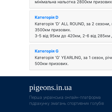
мінімальна нальотка 2800км призових
Категорія D
Категорія 'D' ALL ROUND, за 2 cезони, 
3500км призових.
3-5 від 95км до 420км, 2-6 від 285км 
Категорія G
Категорія 'G' YEARLING, за 1 cезон, річ
500км призових.
pigeons.in.ua
Пeрша українська онлайн-платформа
підрахунку змагань спортивних голубів