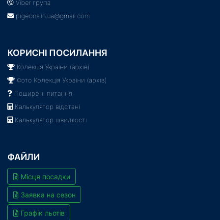
Viber група
pigeons.in.ua@gmail.com
КОРИСНІ ПОСИЛАННЯ
Колекція України (архів)
Фото Колекція України (архів)
Поширені питання
Калькулятор відстані
Калькулятор швидкості
ФАЙЛИ
Місця посадки
Заявка на сезон
Графік льотів