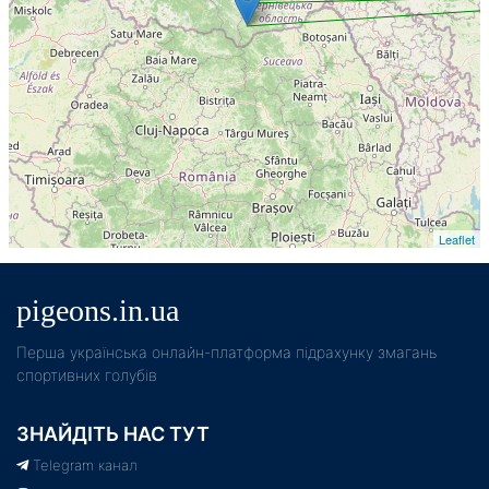
Leaflet
pigeons.in.ua
Пeрша українська онлайн-платформа підрахунку змагань
спортивних голубів
ЗНАЙДІТЬ НАС ТУТ
Telegram канал