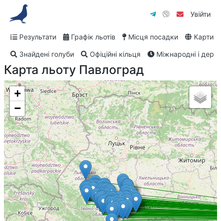
Увійти
Результати
Графік льотів
Місця посадки
Карти
Знайдені голуби
Офіційні кільця
Міжнародні і дербі
Карта льоту Павлоград
+
−