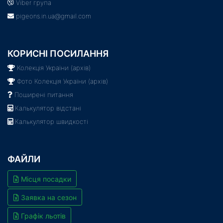
Viber група
pigeons.in.ua@gmail.com
КОРИСНІ ПОСИЛАННЯ
Колекція України (архів)
Фото Колекція України (архів)
Поширені питання
Калькулятор відстані
Калькулятор швидкості
ФАЙЛИ
Місця посадки
Заявка на сезон
Графік льотів