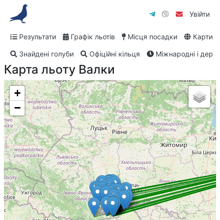
Увійти
Результати
Графік льотів
Місця посадки
Карти
Знайдені голуби
Офіційні кільця
Міжнародні і дербі
Карта льоту Валки
+
−