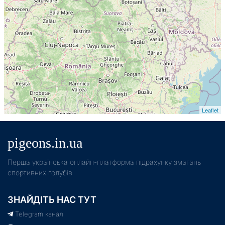
Leaflet
pigeons.in.ua
Пeрша українська онлайн-платформа підрахунку змагань
спортивних голубів
ЗНАЙДІТЬ НАС ТУТ
Telegram канал