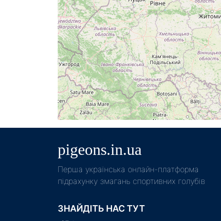
pigeons.in.ua
Пeрша українська онлайн-платформа
підрахунку змагань спортивних голубів
ЗНАЙДІТЬ НАС ТУТ