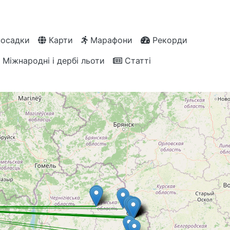
посадки
Карти
Марафони
Рекорди
Міжнародні і дербі льоти
Статті