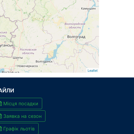
Leaflet
АЙЛИ
Місця посадки
Заявка на сезон
Графік льотів