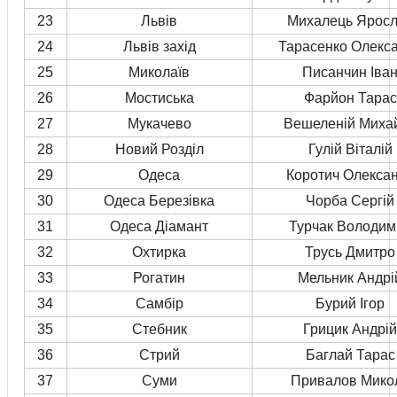
23
Львів
Михалець Ярос
24
Львів захід
Тарасенко Олекс
25
Миколаїв
Писанчин Іва
26
Мостиська
Фарйон Тарас
27
Мукачево
Вешеленій Миха
28
Новий Розділ
Гулій Віталій
29
Одеса
Коротич Олекса
30
Одеса Березівка
Чорба Сергій
31
Одеса Діамант
Турчак Володим
32
Охтирка
Трусь Дмитро
33
Рогатин
Мельник Андрі
34
Самбір
Бурий Ігор
35
Стебник
Грицик Андрій
36
Стрий
Баглай Тарас
37
Суми
Привалов Мико