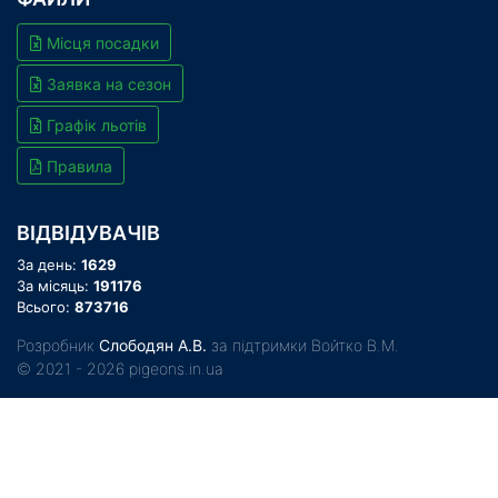
Місця посадки
Заявка на сезон
Графік льотів
Правила
ВІДВІДУВАЧІВ
За день:
1629
За місяць:
191176
Всього:
873716
Розробник
Слободян А.В.
за підтримки Войтко В.М.
© 2021 - 2026 pigeons.in.ua