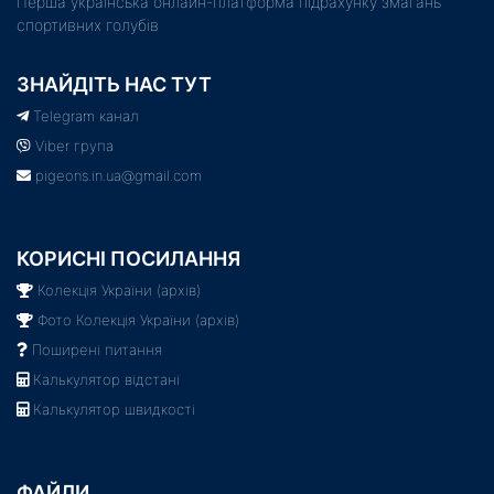
Пeрша українська онлайн-платформа підрахунку змагань
спортивних голубів
ЗНАЙДІТЬ НАС ТУТ
Telegram канал
Viber група
pigeons.in.ua@gmail.com
КОРИСНІ ПОСИЛАННЯ
Колекція України (архів)
Фото Колекція України (архів)
Поширені питання
Калькулятор відстані
Калькулятор швидкості
ФАЙЛИ