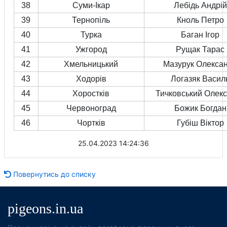
38
Суми-Ікар
Лебідь Андрій
39
Тернопіль
Кноль Петро
40
Турка
Баган Ігор
41
Ужгород
Рущак Тарас
42
Хмельницький
Мазурук Олекса
43
Ходорів
Логазяк Васил
44
Хоростків
Тичковський Олек
45
Червоноград
Божик Богдан
46
Чортків
Губіш Віктор
25.04.2023 14:24:36
Повернутись до списку
pigeons.in.ua