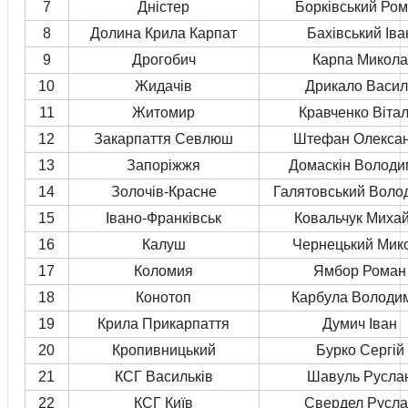
7
Дністер
Борківський Ро
8
Долина Крила Карпат
Бахівський Іва
9
Дрогобич
Карпа Микола
10
Жидачів
Дрикало Васил
11
Житомир
Кравченко Вітал
12
Закарпаття Севлюш
Штефан Олекса
13
Запоріжжя
Домаскін Володи
14
Золочів-Красне
Галятовський Воло
15
Івано-Франківськ
Ковальчук Миха
16
Калуш
Чернецький Мик
17
Коломия
Ямбор Роман
18
Конотоп
Карбула Володи
19
Крила Прикарпаття
Думич Іван
20
Кропивницький
Бурко Сергій
21
КСГ Васильків
Шавуль Русла
22
КСГ Київ
Свердел Русла