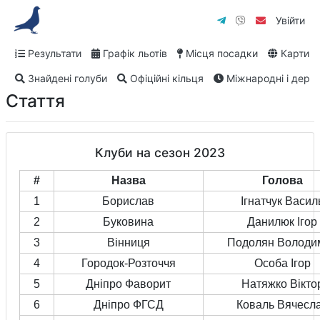
Увійти
Результати
Графік льотів
Місця посадки
Карти
Знайдені голуби
Офіційні кільця
Міжнародні і дербі
Стаття
Клуби на сезон 2023
#
Назва
Голова
1
Борислав
Ігнатчук Васил
2
Буковина
Данилюк Ігор
3
Вінниця
Подолян Володи
4
Городок-Розточчя
Особа Ігор
5
Дніпро Фаворит
Натяжко Вікто
6
Дніпро ФГСД
Коваль Вячесл