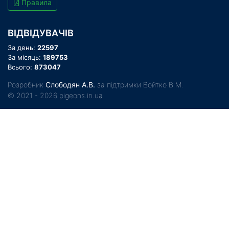
Правила
ВІДВІДУВАЧІВ
За день:
22597
За місяць:
189753
Всього:
873047
Розробник
Слободян А.В.
за підтримки Войтко В.М.
© 2021 - 2026 pigeons.in.ua