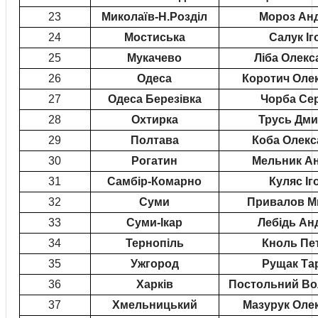
23
Миколаїв-Н.Розділ
Мороз Анд
24
Мостиська
Салук Іг
25
Мукачево
Ліба Олекс
26
Одеса
Коротич Оле
27
Одеса Березівка
Чорба Сер
28
Охтирка
Трусь Дми
29
Полтава
Коба Олекс
30
Рогатин
Мельник Ан
31
Самбір-Комарно
Куляс Іг
32
Суми
Привалов М
33
Суми-Ікар
Лебідь Ан
34
Тернопіль
Кноль Пе
35
Ужгород
Рущак Та
36
Харків
Постольний В
37
Хмельницький
Мазурук Оле