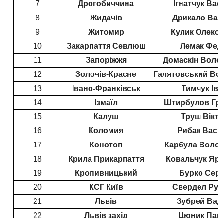
7
Дрогобиччина
Ігнатчук В
8
Жидачів
Дрикало В
9
Житомир
Кулик Олек
10
Закарпаття Севлюш
Лемак Фе
11
Запоріжжя
Домаскін Во
12
Золочів-Красне
Галятовський 
13
Івано-Франківськ
Тимчук І
14
Ізмаїл
Штирбулов Гр
15
Калуш
Труш Вік
16
Коломия
Рибак Вас
17
Конотоп
Карбула Вол
18
Крила Прикарпаття
Ковальчук Я
19
Кропивницький
Бурко Сер
20
КСГ Київ
Свердел Р
21
Львів
Зубрей В
22
Львів захід
Цюник Па