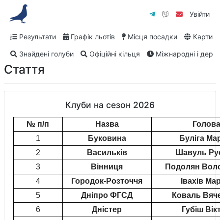
Увійти
Результати
Графік льотів
Місця посадки
Карти
Знайдені голуби
Офіційні кільця
Міжнародні і дербі
Стаття
Клуби на сезон 2026
№ п/п
Назва
Голов
1
Буковина
Буліга Ма
2
Васильків
Шавуль Ру
3
Вінниця
Подолян Вол
4
Городок-Розточчя
Івахів Ма
5
Дніпро ФГСД
Коваль Вяч
6
Дністер
Губіш Вік