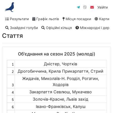
Увійти
Результати
Графік льотів
Місця посадки
Карти
Знайдені голуби
Офіційні кільця
Міжнародні і дербі
Стаття
Об'єднання на сезон 2025 (молоді)
Дністер, Чортків
1
Дрогобиччина, Крила Прикарпаття, Стрий
2
Жидачів, Миколаїв-Н. Розділ, Рогатин,
Ходорів
3
Закарпаття Севлюш, Мукачево
4
Золочів-Красне, Львів захід
5
Івано-Франківськ, Калуш
6