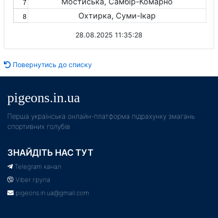
Мостиська, Самбір-Комарно
7
Охтирка, Суми-Ікар
8
28.08.2025 11:35:28
Повернутись до списку
pigeons.in.ua
Пeрша українська онлайн-платформа підрахунку змагань
спортивних голубів
ЗНАЙДІТЬ НАС ТУТ
Telegram канал
Viber група
pigeons.in.ua@gmail.com