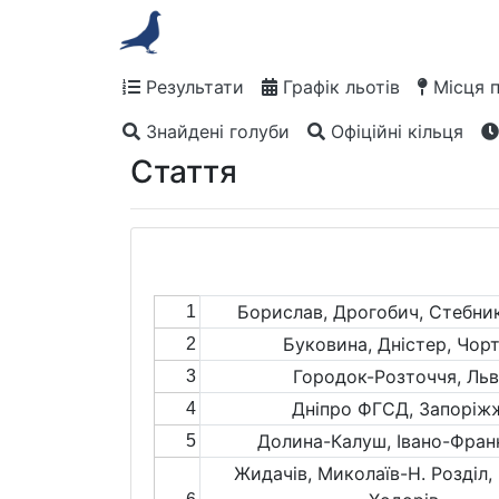
Результати
Графік льотів
Місця 
Знайдені голуби
Офіційні кільця
Стаття
Борислав, Дрогобич, Стебни
1
Буковина, Дністер, Чорт
2
Городок-Розточчя, Льв
3
Дніпро ФГСД, Запоріж
4
Долина-Калуш, Івано-Фран
5
Жидачів, Миколаїв-Н. Розділ,