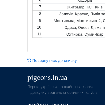
Ходорів
6
Житомир, КСГ Київ
7
Золочів-Красне, Львів за
8
Мостиська, Мостиська-2, 
9
Одеса, Одеса Діаман
10
Охтирка, Суми-Ікар
11
Повернутись до списку
pigeons.in.ua
Пeрша українська онлайн-платформа
підрахунку змагань спортивних голубів