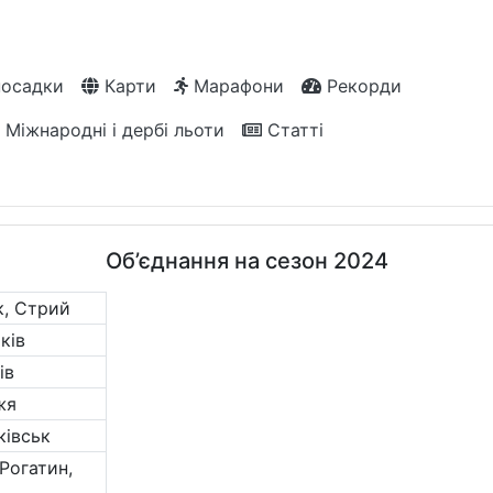
посадки
Карти
Марафони
Рекорди
Міжнародні і дербі льоти
Статті
Об’єднання на сезон 2024
к, Стрий
ків
ів
жя
ківськ
 Рогатин,