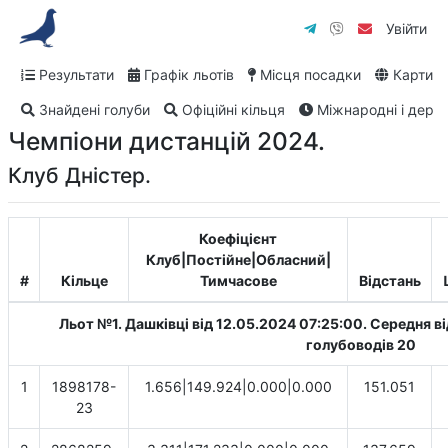
Увійти
Результати
Графік льотів
Місця посадки
Карти
Знайдені голуби
Офіційні кільця
Міжнародні і дербі
Чемпіони дистанцій 2024.
Клуб Дністер.
Коефіцієнт
Клуб|Постійне|Обласний|
#
Кільце
Тимчасове
Відстань
Льот №1. Дашківці від 12.05.2024 07:25:00. Cередня ві
голубоводів 20
1
1898178-
1.656|149.924|0.000|0.000
151.051
23