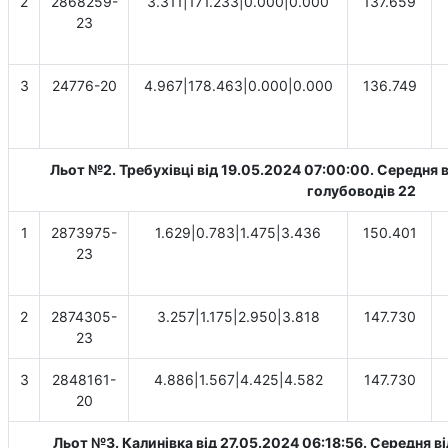
2
2868259-
3.311|171.233|0.000|0.000
137.659
23
3
24776-20
4.967|178.463|0.000|0.000
136.749
Льот №2. Требухівці від 19.05.2024 07:00:00. Cередня в
голубоводів 22
1
2873975-
1.629|0.783|1.475|3.436
150.401
23
2
2874305-
3.257|1.175|2.950|3.818
147.730
23
3
2848161-
4.886|1.567|4.425|4.582
147.730
20
Льот №3. Калинівка від 27.05.2024 06:18:56. Cередня в