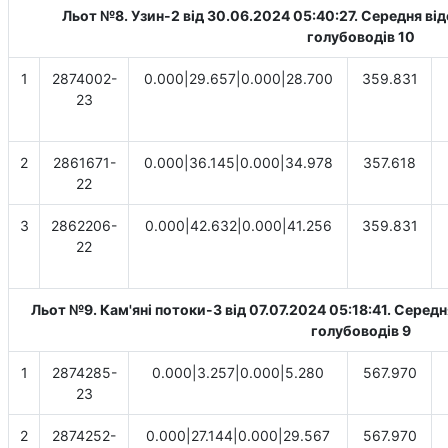
Льот №8. Узин-2 від 30.06.2024 05:40:27. Cередня від
голубоводів 10
1
2874002-
0.000|29.657|0.000|28.700
359.831
23
2
2861671-
0.000|36.145|0.000|34.978
357.618
22
3
2862206-
0.000|42.632|0.000|41.256
359.831
22
Льот №9. Кам'яні потоки-3 від 07.07.2024 05:18:41. Cередн
голубоводів 9
1
2874285-
0.000|3.257|0.000|5.280
567.970
23
2
2874252-
0.000|27.144|0.000|29.567
567.970