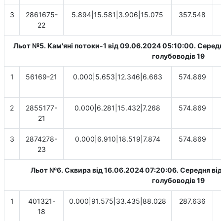
3
2861675-
5.894|15.581|3.906|15.075
357.548
22
Льот №5. Кам'яні потоки-1 від 09.06.2024 05:10:00. Cередн
голубоводів 19
1
56169-21
0.000|5.653|12.346|6.663
574.869
2
2855177-
0.000|6.281|15.432|7.268
574.869
21
3
2874278-
0.000|6.910|18.519|7.874
574.869
23
Льот №6. Сквира від 16.06.2024 07:20:06. Cередня від
голубоводів 19
1
401321-
0.000|91.575|33.435|88.028
287.636
18