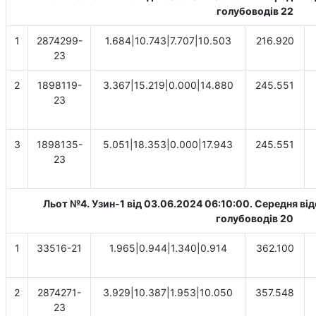
голубоводів 22
1
2874299-
1.684|10.743|7.707|10.503
216.920
23
2
1898119-
3.367|15.219|0.000|14.880
245.551
23
3
1898135-
5.051|18.353|0.000|17.943
245.551
23
Льот №4. Узин-1 від 03.06.2024 06:10:00. Cередня від
голубоводів 20
1
33516-21
1.965|0.944|1.340|0.914
362.100
2
2874271-
3.929|10.387|1.953|10.050
357.548
23