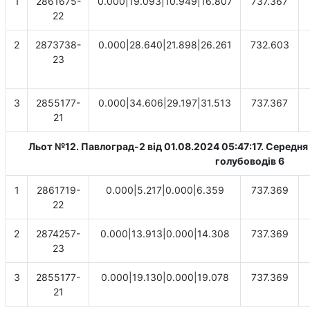
1
2861675-
0.000|19.093|10.949|16.807
737.367
22
2
2873738-
0.000|28.640|21.898|26.261
732.603
23
3
2855177-
0.000|34.606|29.197|31.513
737.367
21
Льот №12. Павлоград-2 від 01.08.2024 05:47:17. Cередня 
голубоводів 6
1
2861719-
0.000|5.217|0.000|6.359
737.369
22
2
2874257-
0.000|13.913|0.000|14.308
737.369
23
3
2855177-
0.000|19.130|0.000|19.078
737.369
21