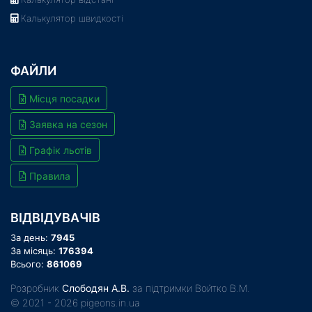
Калькулятор швидкості
ФАЙЛИ
Місця посадки
Заявка на сезон
Графік льотів
Правила
ВІДВІДУВАЧІВ
За день:
7945
За місяць:
176394
Всього:
861069
Розробник
Слободян А.В.
за підтримки Войтко В.М.
© 2021 - 2026 pigeons.in.ua