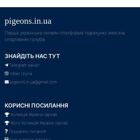
pigeons.in.ua
Пeрша українська онлайн-платформа підрахунку змагань
спортивних голубів
ЗНАЙДІТЬ НАС ТУТ
Telegram канал
Viber група
pigeons.in.ua@gmail.com
КОРИСНІ ПОСИЛАННЯ
Колекція України (архів)
Фото Колекція України (архів)
Поширені питання
Калькулятор відстані