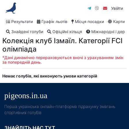
Увійти
Результати
Графік льотів
Місця посадки
Карти
Знайдені голуби
Офіційні кільця
Міжнародні і дербі
Колекція клуб Ізмаїл. Категорії FCI
олімпіада
*Дані динамічно перераховуються вночі з урахуванням змін
за попередній день.
Немає голубів, які виконують умови категорій
pigeons.in.ua
Пeрша українська онлайн-платформа підрахунку змагань
спортивних голубів
ЗНАЙДІТЬ НАС ТУТ