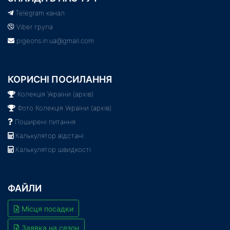
Telegram канал
Viber група
pigeons.in.ua@gmail.com
КОРИСНІ ПОСИЛАННЯ
Колекція України (архів)
Фото Колекція України (архів)
Поширені питання
Калькулятор відстані
Калькулятор швидкості
ФАЙЛИ
Місця посадки
Заявка на сезон