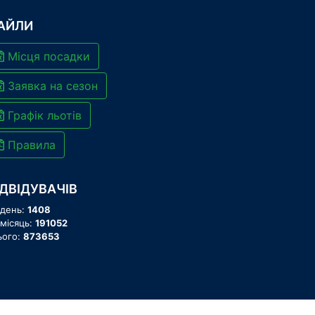
АЙЛИ
Місця посадки
Заявка на сезон
Графік льотів
Правила
ІДВІДУВАЧІВ
 день:
1408
 місяць:
191052
ього:
873653