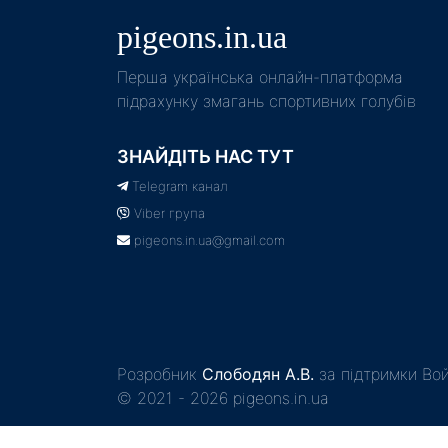
pigeons.in.ua
Пeрша українська онлайн-платформа
підрахунку змагань спортивних голубів
ЗНАЙДІТЬ НАС ТУТ
Telegram канал
Viber група
pigeons.in.ua@gmail.com
Розробник
Слободян А.В.
за підтримки Вой
© 2021 - 2026 pigeons.in.ua