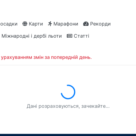
посадки
Карти
Марафони
Рекорди
Міжнародні і дербі льоти
Статті
 урахуванням змін за попередній день.
Завантаження...
Дані розраховуються, зачекайте…