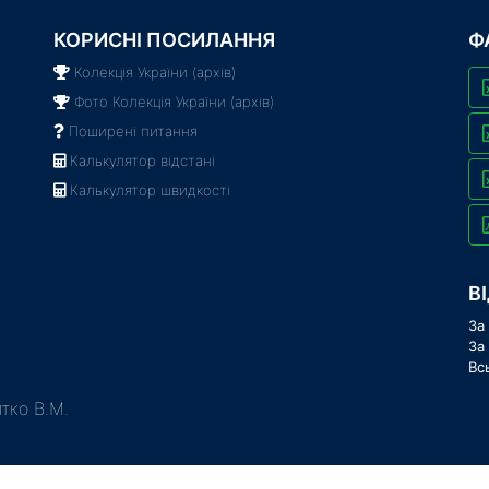
КОРИСНІ ПОСИЛАННЯ
Ф
Колекція України (архів)
Фото Колекція України (архів)
Поширені питання
Калькулятор відстані
Калькулятор швидкості
В
За
За
Вс
тко В.М.