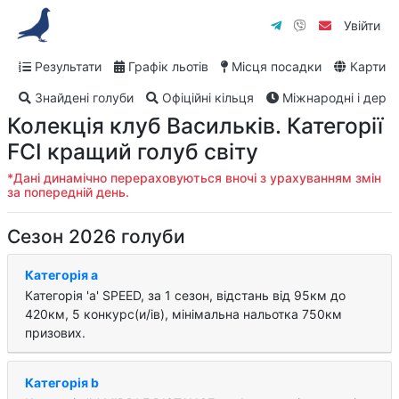
Увійти
Результати
Графік льотів
Місця посадки
Карти
Знайдені голуби
Офіційні кільця
Міжнародні і дербі
Колекція клуб Васильків. Категорії
FCI кращий голуб світу
*Дані динамічно перераховуються вночі з урахуванням змін
за попередній день.
Сезон 2026 голуби
Категорія a
Категорія 'a' SPEED, за 1 cезон, відстань від 95км до
420км, 5 конкурс(и/ів), мінімальна нальотка 750км
призових.
Категорія b