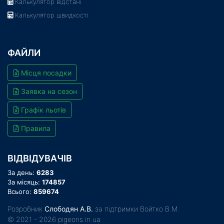
Калькулятор відстані
Калькулятор швидкості
ФАЙЛИ
Місця посадки
Заявка на сезон
Графік льотів
Правила
ВІДВІДУВАЧІВ
За день:
6283
За місяць:
174857
Всього:
859674
Розробник
Слободян А.В.
за підтримки Войтко В.М.
© 2021 - 2026 pigeons.in.ua