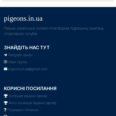
pigeons.in.ua
Пeрша українська онлайн-платформа підрахунку змагань
спортивних голубів
ЗНАЙДІТЬ НАС ТУТ
Telegram канал
Viber група
pigeons.in.ua@gmail.com
КОРИСНІ ПОСИЛАННЯ
Колекція України (архів)
Фото Колекція України (архів)
Поширені питання