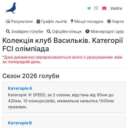
Увійти
Результати
Графік льотів
Місця посадки
Карти
Знайдені голуби
Офіційні кільця
Міжнародні і дербі
Колекція клуб Васильків. Категорії
FCI олімпіада
*Дані динамічно перераховуються вночі з урахуванням змін
за попередній день.
Сезон 2026 голуби
Категорія A
Категорія 'A' SPEED, за 2 cезони, відстань від 95км до
420км, 10 конкурс(и/ів), мінімальна нальотка 1500км
призових.
Категорія B