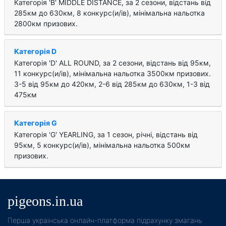
Категорія 'B' MIDDLE DISTANCE, за 2 cезони, відстань від
285км до 630км, 8 конкурс(и/ів), мінімальна нальотка
2800км призових.
Категорія D
Категорія 'D' ALL ROUND, за 2 cезони, відстань від 95км,
11 конкурс(и/ів), мінімальна нальотка 3500км призових.
3-5 від 95км до 420км, 2-6 від 285км до 630км, 1-3 від
475км
Категорія G
Категорія 'G' YEARLING, за 1 cезон, річні, відстань від
95км, 5 конкурс(и/ів), мінімальна нальотка 500км
призових.
pigeons.in.ua
Пeрша українська онлайн-платформа підрахунку змагань