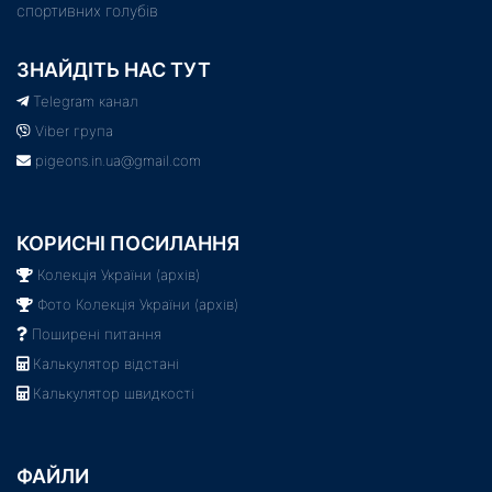
спортивних голубів
ЗНАЙДІТЬ НАС ТУТ
Telegram канал
Viber група
pigeons.in.ua@gmail.com
КОРИСНІ ПОСИЛАННЯ
Колекція України (архів)
Фото Колекція України (архів)
Поширені питання
Калькулятор відстані
Калькулятор швидкості
ФАЙЛИ