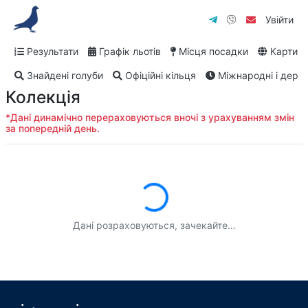
Увійти
Результати
Графік льотів
Місця посадки
Карти
Знайдені голуби
Офіційні кільця
Міжнародні і дербі
Колекція
*Дані динамічно перераховуються вночі з урахуванням змін
за попередній день.
Завантаження...
Дані розраховуються, зачекайте…