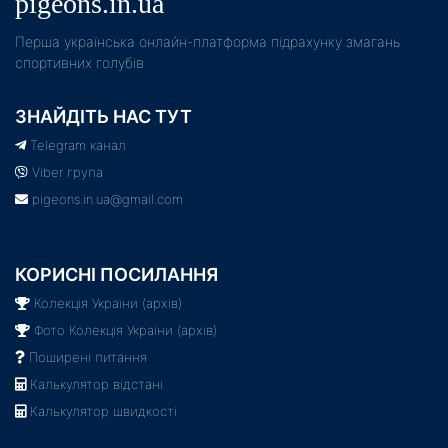
pigeons.in.ua
Пeрша українська онлайн-платформа підрахунку змагань
спортивних голубів
ЗНАЙДІТЬ НАС ТУТ
Telegram канал
Viber група
pigeons.in.ua@gmail.com
КОРИСНІ ПОСИЛАННЯ
Колекція України (архів)
Фото Колекція України (архів)
Поширені питання
Калькулятор відстані
Калькулятор швидкості