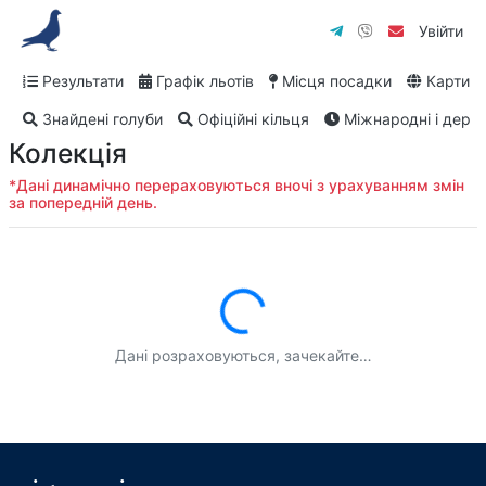
Увійти
Результати
Графік льотів
Місця посадки
Карти
Знайдені голуби
Офіційні кільця
Міжнародні і дербі
Колекція
*Дані динамічно перераховуються вночі з урахуванням змін
за попередній день.
Завантаження...
Дані розраховуються, зачекайте…