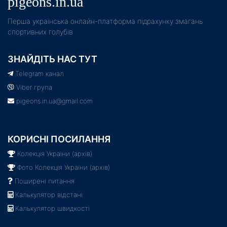
pigeons.in.ua
Пeрша українська онлайн-платформа підрахунку змагань
спортивних голубів
ЗНАЙДІТЬ НАС ТУТ
Telegram канал
Viber група
pigeons.in.ua@gmail.com
КОРИСНІ ПОСИЛАННЯ
Колекція України (архів)
Фото Колекція України (архів)
Поширені питання
Калькулятор відстані
Калькулятор швидкості