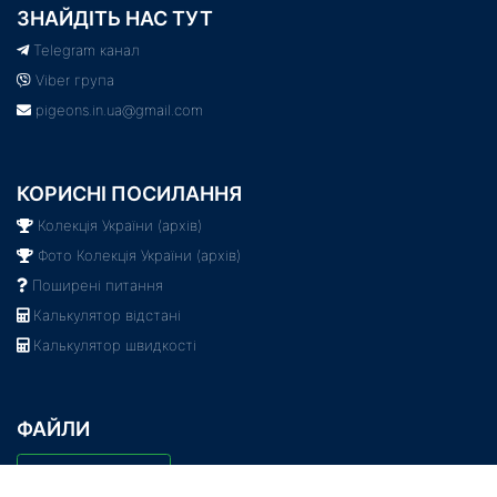
ЗНАЙДІТЬ НАС ТУТ
Telegram канал
Viber група
pigeons.in.ua@gmail.com
КОРИСНІ ПОСИЛАННЯ
Колекція України (архів)
Фото Колекція України (архів)
Поширені питання
Калькулятор відстані
Калькулятор швидкості
ФАЙЛИ
Місця посадки