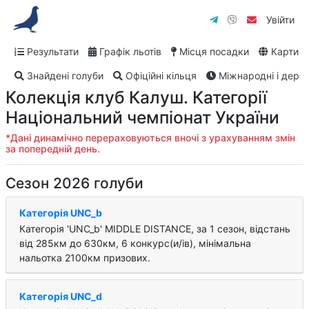
Увійти
Результати
Графік льотів
Місця посадки
Карти
Знайдені голуби
Офіційні кільця
Міжнародні і дербі
Колекція клуб Калуш. Категорії
Національний чемпіонат України
*Дані динамічно перераховуються вночі з урахуванням змін
за попередній день.
Сезон 2026 голуби
Категорія UNC_b
Категорія 'UNC_b' MIDDLE DISTANCE, за 1 cезон, відстань
від 285км до 630км, 6 конкурс(и/ів), мінімальна
нальотка 2100км призових.
Категорія UNC_d