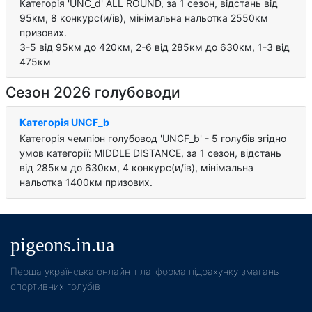
Категорія 'UNC_d' ALL ROUND, за 1 cезон, відстань від
95км, 8 конкурс(и/ів), мінімальна нальотка 2550км
призових.
3-5 від 95км до 420км, 2-6 від 285км до 630км, 1-3 від
475км
Сезон 2026 голубоводи
Категорія UNCF_b
Категорія чемпіон голубовод 'UNCF_b' - 5 голубів згідно
умов категорії: MIDDLE DISTANCE, за 1 cезон, відстань
від 285км до 630км, 4 конкурс(и/ів), мінімальна
нальотка 1400км призових.
pigeons.in.ua
Пeрша українська онлайн-платформа підрахунку змагань
спортивних голубів