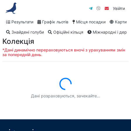
Увійти
Результати
Графік льотів
Місця посадки
Карти
Знайдені голуби
Офіційні кільця
Міжнародні і дербі
Колекція
*Дані динамічно перераховуються вночі з урахуванням змін
за попередній день.
Завантаження...
Дані розраховуються, зачекайте…