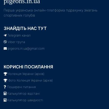
pigeons.in.ua
Пeрша українська онлайн-платформа підрахунку змагань
спортивних голубів
ЗНАЙДІТЬ НАС ТУТ
Telegram канал
Viber група
pigeons.in.ua@gmail.com
КОРИСНІ ПОСИЛАННЯ
Колекція України (архів)
Фото Колекція України (архів)
Поширені питання
Калькулятор відстані
Калькулятор швидкості