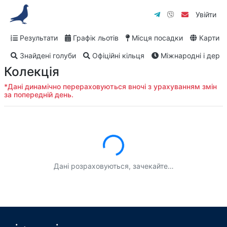
Увійти
Результати
Графік льотів
Місця посадки
Карти
Знайдені голуби
Офіційні кільця
Міжнародні і дербі
Колекція
*Дані динамічно перераховуються вночі з урахуванням змін
за попередній день.
Завантаження...
Дані розраховуються, зачекайте…