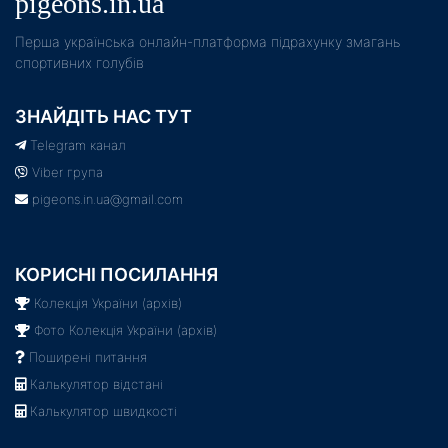
pigeons.in.ua
Пeрша українська онлайн-платформа підрахунку змагань
спортивних голубів
ЗНАЙДІТЬ НАС ТУТ
Telegram канал
Viber група
pigeons.in.ua@gmail.com
КОРИСНІ ПОСИЛАННЯ
Колекція України (архів)
Фото Колекція України (архів)
Поширені питання
Калькулятор відстані
Калькулятор швидкості