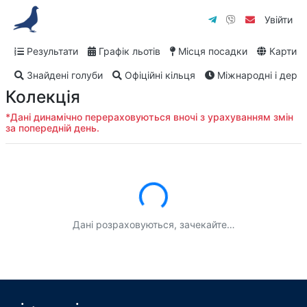
Увійти
Результати
Графік льотів
Місця посадки
Карти
Знайдені голуби
Офіційні кільця
Міжнародні і дербі
Колекція
*Дані динамічно перераховуються вночі з урахуванням змін
за попередній день.
Завантаження...
Дані розраховуються, зачекайте…