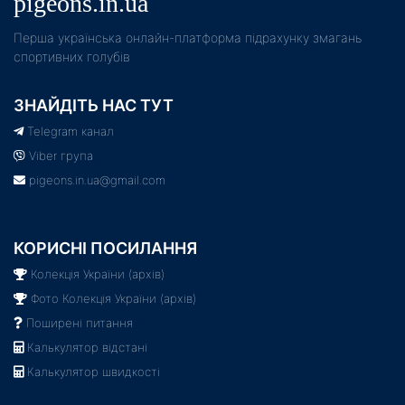
pigeons.in.ua
Пeрша українська онлайн-платформа підрахунку змагань
спортивних голубів
ЗНАЙДІТЬ НАС ТУТ
Telegram канал
Viber група
pigeons.in.ua@gmail.com
КОРИСНІ ПОСИЛАННЯ
Колекція України (архів)
Фото Колекція України (архів)
Поширені питання
Калькулятор відстані
Калькулятор швидкості