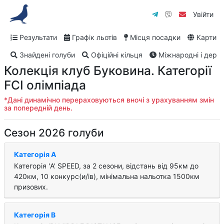
Увійти
Результати
Графік льотів
Місця посадки
Карти
Знайдені голуби
Офіційні кільця
Міжнародні і дербі
Колекція клуб Буковина. Категорії
FCI олімпіада
*Дані динамічно перераховуються вночі з урахуванням змін
за попередній день.
Сезон 2026 голуби
Категорія A
Категорія 'A' SPEED, за 2 cезони, відстань від 95км до
420км, 10 конкурс(и/ів), мінімальна нальотка 1500км
призових.
Категорія B