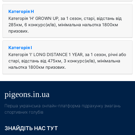
Категорія H
Категорія 'H' GROWN UP, за 1 cезон, старі, відстань від
285км, 6 конкурс(и/ів), мінімальна нальотка 1800км
призових.
Категорія I
Категорія 'I' LONG DISTANCE 1 YEAR, за 1 cезон, річні або
старі, відстань від 475км, 3 конкурс(и/ів), мінімальна
нальотка 1800км призових.
pigeons.in.ua
Пeрша українська онлайн-платформа підрахунку змагань
спортивних голубів
ЗНАЙДІТЬ НАС ТУТ